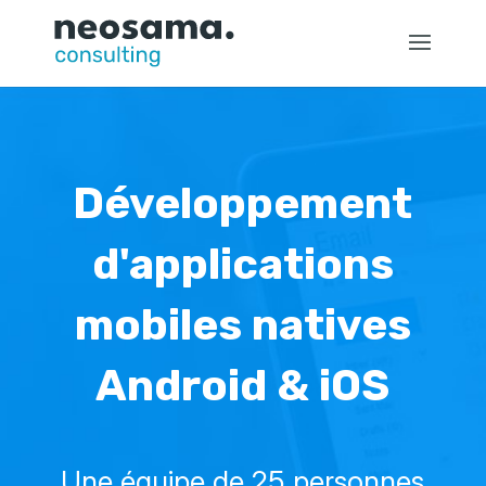
Développement
d'applications
mobiles natives
Android & iOS
Une équipe de 25 personnes