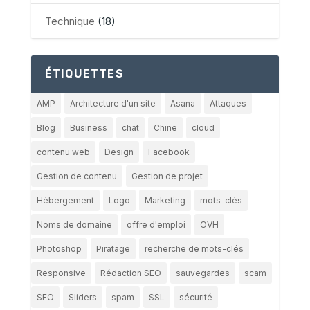
Technique
(18)
ÉTIQUETTES
AMP
Architecture d'un site
Asana
Attaques
Blog
Business
chat
Chine
cloud
contenu web
Design
Facebook
Gestion de contenu
Gestion de projet
Hébergement
Logo
Marketing
mots-clés
Noms de domaine
offre d'emploi
OVH
Photoshop
Piratage
recherche de mots-clés
Responsive
Rédaction SEO
sauvegardes
scam
SEO
Sliders
spam
SSL
sécurité