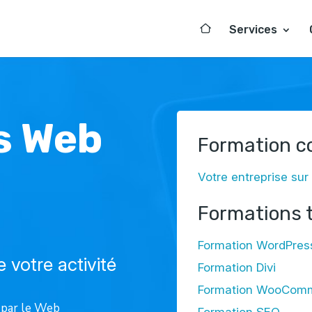
Services
s Web
Formation co
Votre entreprise sur
Formations 
Formation WordPres
e votre activité
Formation Divi
Formation WooCom
 par le Web
Formation SEO