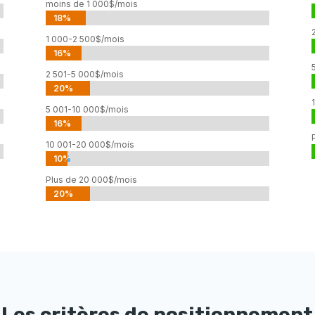
moins de 1 000$/mois
18%
18%
1 000-2 500$/mois
16%
16%
2 501-5 000$/mois
20%
20%
5 001-10 000$/mois
16%
16%
10 001-20 000$/mois
10%
10%
Plus de 20 000$/mois
20%
20%
Les critères de positionnement