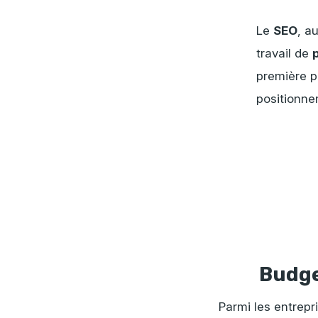
Le
SEO
, a
travail de
première p
positionne
Budge
Parmi les entrepr