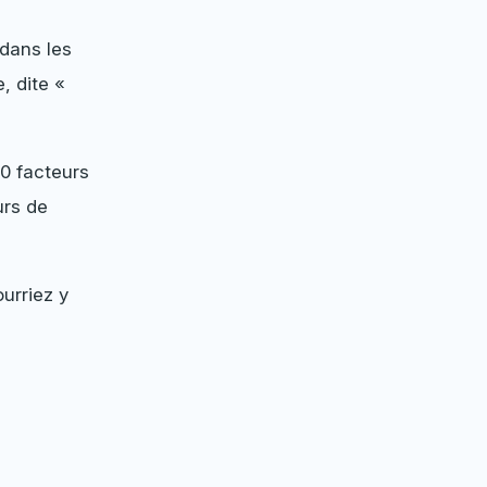
 dans les
, dite «
0 facteurs
urs de
ourriez y