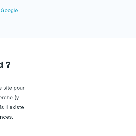
 Google
d ?
e site pour
erche (y
s il existe
ances.