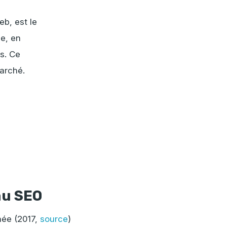
eb, est le
e, en
s. Ce
marché.
au SEO
née (2017,
source
)