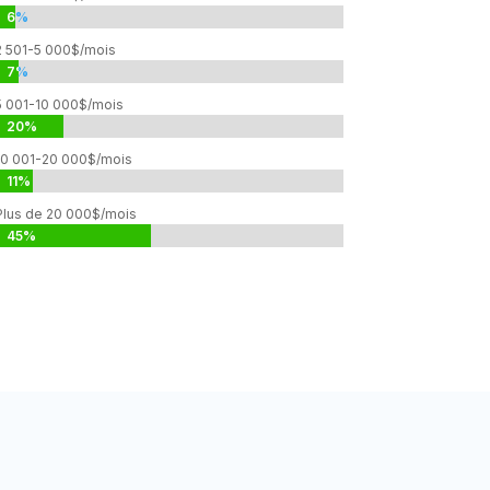
6%
6%
2 501-5 000$/mois
7%
7%
5 001-10 000$/mois
20%
20%
10 001-20 000$/mois
11%
11%
Plus de 20 000$/mois
45%
45%