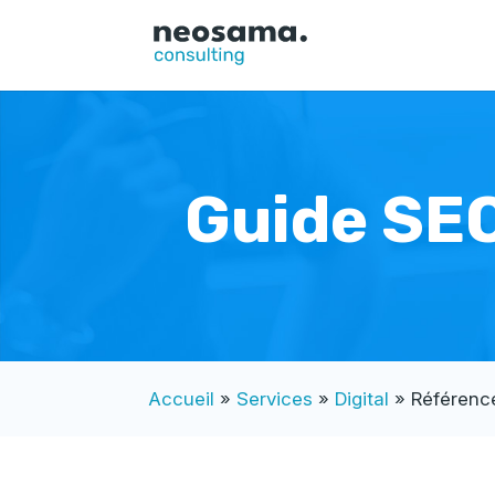
Guide SEO
Accueil
»
Services
»
Digital
»
Référenc