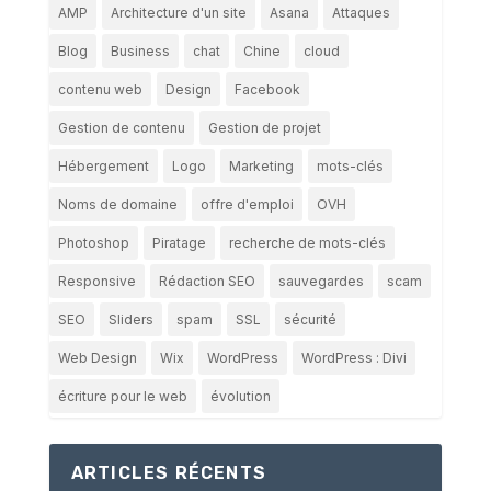
AMP
Architecture d'un site
Asana
Attaques
Blog
Business
chat
Chine
cloud
contenu web
Design
Facebook
Gestion de contenu
Gestion de projet
Hébergement
Logo
Marketing
mots-clés
Noms de domaine
offre d'emploi
OVH
Photoshop
Piratage
recherche de mots-clés
Responsive
Rédaction SEO
sauvegardes
scam
SEO
Sliders
spam
SSL
sécurité
Web Design
Wix
WordPress
WordPress : Divi
écriture pour le web
évolution
ARTICLES RÉCENTS